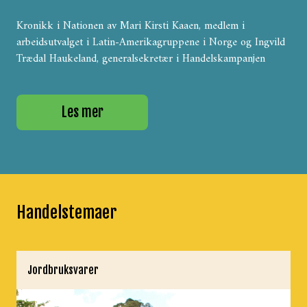
Kronikk i Nationen av Mari Kirsti Kaaen, medlem i
arbeidsutvalget i Latin-Amerikagruppene i Norge og Ingvild
Trædal Haukeland, generalsekretær i Handelskampanjen
Les mer
Handelstemaer
Jordbruksvarer